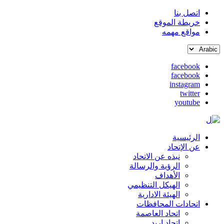
اتصل بنا
خريطة الموقع
القائمة
مواقع مهمه
العلوية
Select
(header
your
top)
facebook
language
facebook
social
instagram
media
twitter
youtube
الرئيسية
Main
عن الإتحاد
نبذه عن الاتحاد
navigation
الرؤية والرسالة
الأهداف
الهيكل التنظيمي
الهيئة الادارية
اتحادات المحافظات
اتحاد العاصمة
اتحاد اربد