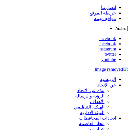
اتصل بنا
خريطة الموقع
القائمة
مواقع مهمه
العلوية
Select
(header
your
top)
facebook
language
facebook
social
instagram
media
twitter
youtube
الرئيسية
Main
عن الإتحاد
نبذه عن الاتحاد
navigation
الرؤية والرسالة
الأهداف
الهيكل التنظيمي
الهيئة الادارية
اتحادات المحافظات
اتحاد العاصمة
اتحاد اربد