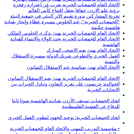
الاتحاد العام للجمعيات الخيرية يعرب عن اعتزازه زفخره
برؤية علم الاردن خفاقا بحفل افتتاح كأس العالم
تخريج المشاركين بدورة تقييم الاثر البيئي في جمعية البيئة
"الجمعيات الخيرية": عيد الجلوس مسيرة عطاء وإنجاز بقيادة
هاشمية حكيمة
الاتحاد العام للجمعيات الخيرية يهنئ بذكرى الجلوس الملكي
الاتحاد العام للجمعيات الخيرية يجدد الولاء والانتماء للقيادة
الهاشمية
الاتحاد العام يهنئ بعيد الاضحى المبارك
العمل الخيري والتطوعي شريك الدولة بمسيرة الاستقلال
والتنمية
الاتحاد العام يهنئ بمناسبة عيد الاستقلال الثمانون
الاتحاد العام للجمعيات الخيرية يهنئ بعيد الاستقلال الثمانون
الخوالدة: حريصون على تعزيز التعاون وتبادل الخبرات بين
الاتحادات الخيرية
اتحاد الجمعيات: سيبقى الأردن بقيادته الهاشمية صوتا ثابتا
للدفاع عن القضية الفلسطينية
اتحاد الجمعيات الخيرية: توحيد الجهود لتطوير العمل الخيري
• مؤسسة التدريب المهني والاتحاد العام للجمعيات الخيرية