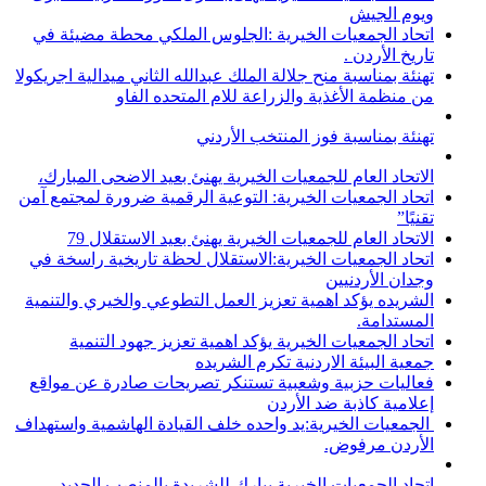
ويوم الجيش
اتحاد الجمعيات الخيرية :الجلوس الملكي محطة مضيئة في
تاريخ الأردن .
تهنئة بمناسبة منح جلالة الملك عبدالله الثاني ميدالية اجريكولا
من منظمة الأغذية والزراعة للام المتحده الفاو
تهنئة بمناسبة فوز المنتخب الأردني
الاتحاد العام للجمعيات الخيرية يهنئ بعيد الاضحى المبارك،
اتحاد الجمعيات الخيرية: التوعية الرقمية ضرورة لمجتمع آمن
تقنيًا”
الاتحاد العام للجمعيات الخيرية يهنئ بعيد الاستقلال 79
اتحاد الجمعيات الخيرية:الاستقلال لحظة تاريخية راسخة في
وجدان الأردنيين
الشريده يؤكد اهمية تعزيز العمل التطوعي والخيري والتنمية
المستدامة.
اتحاد الجمعيات الخيرية يؤكد اهمية تعزيز جهود التنمية
جمعية البيئة الاردنية تكرم الشريده
فعاليات حزبية وشعبية تستنكر تصريحات صادرة عن مواقع
إعلامية كاذبة ضد الأردن
الجمعيات الخيرية:يد واحده خلف القيادة الهاشمية واستهداف
الأردن مرفوض.
اتحاد الجمعيات الخيرية يبارك للشريدة بالمنصب الجديد