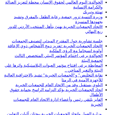
الخوالدة: اليوم العالمي لحقوق الإنسان محطة لتعزيز العدالة
والكرامة الإنسانية
تهنئة وتبريك
وزيرة التنمية تزور جمعية رعاية الطفل بالمفرق وتشيد
بجهودها المتميزة
#اتحاد الجمعيات الخيرية يهنئ بتأهل المنتخب الأردني للدور
ربع النهائي
جلسة تشاورية حول المقترح المبدئي لتصنيف الجمعيات
#اتحاد الجمعيات الخيرية :تعزيز دمج الأشخاص ذوي الإعاقة
أولوية انسجاما مع الرؤى الملكية
الخوالدة يرعى اختتام المؤتمر البيئي المتخصص الثالث
لجمعية البيئة
المعايطة يرعى افتتاح مؤتمر العبوات البلاستيكية واثرها على
البيئة والتغير المناخي ..
نقابة التخليص" و"الجمعيات الخيرية" تشيد بالاحترافية العالية
للأجهزة الأمنية في الرمثا
البلوي يستقبل وفد من الاتحاد العام للجمعيات الخيرية
اتحاد الجمعيات الخيرية يؤكد التزامه الراسخ بحماية حقوق
الأطفال
الفايز يلتقي رئيس وأعضاء إدارة الاتحاد العام للجمعيات
الخيرية
⁨ وزارة العمل واتحاد الجمعيات الخيرية يبحثان آليات التعاون