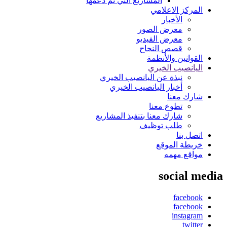
المشاريع التي تم دعمها
المركز الاعلامي
الأخبار
معرض الصور
معرض الفيديو
قصص النجاح
القوانين والأنظمة
اليانصيب الخيري
نبذة عن اليانصيب الخيري
أخبار اليانصيب الخيري
شارك معنا
تطوع معنا
شارك معنا بتنفيذ المشاريع
طلب توظيف
اتصل بنا
خريطة الموقع
مواقع مهمه
social media
facebook
facebook
instagram
twitter