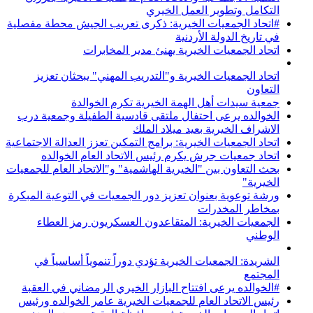
التكامل وتطوير العمل الخيري
#اتحاد الجمعيات الخيرية: ذكرى تعريب الجيش محطة مفصلية
في تاريخ الدولة الأردنية
اتحاد الجمعيات الخيرية يهنئ مدير المخابرات
اتحاد الجمعيات الخيرية و"التدريب المهني" يبحثان تعزيز
التعاون
جمعية سيدات أهل الهمة الخيرية تكرم الخوالدة
الخوالده يرعى احتفال ملتقى قادسية الطفيلة وجمعية درب
الاشراف الخيرية بعيد ميلاد الملك
اتحاد الجمعيات الخيرية: برامج التمكين تعزز العدالة الاجتماعية
اتحاد جمعيات جرش يكرم رئيس الاتحاد العام الخوالده
بحث التعاون بين "الخيرية الهاشمية" و"الاتحاد العام للجمعيات
الخيرية"
ورشة توعوية بعنوان تعزيز دور الجمعيات في التوعية المبكرة
بمخاطر المخدرات
الجمعيات الخيرية: المتقاعدون العسكريون رمز العطاء
الوطني
الشريدة: الجمعيات الخيرية تؤدي دوراً تنموياً أساسياً في
المجتمع
#الخوالده يرعى افتتاح البازار الخيري الرمضاني في العقبة
رئيس الاتحاد العام للجمعيات الخيرية عامر الخوالده ورئيس