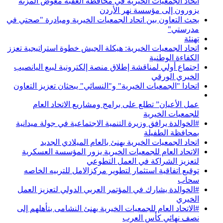
اتحاد الجمعيات الخيرية في محافظة العقبة معوض المزنه
يزورون إلى مؤسسة نهر الأردن
بحث التعاون بين اتحاد الجمعيات الخيرية ومبادرة "صحتي في
مدرستي"
تهنئة
اتحاد الجمعيات الخيرية: هيكلة الجيش خطوة استراتيجية تعزز
الكفاءة الوطنية
اجتماع أولي لمناقشة إطلاق منصة إلكترونية لبيع اليانصيب
الخيري الورقي
اتحادا "الجمعيات الخيرية" و"النسائي" يبحثان تعزيز التعاون
عمل الأعيان” تطلع على برامج ومشاريع الاتحاد العام
للجمعيات الخيرية
#الخوالدة يرافق وزيرة التنمية الاجتماعية في جولة ميدانية
بمحافظة الطفيلة
اتحاد الجمعيات الخيرية يهنئ بالعام الميلادي الجديد
الاتحاد العام للجمعيات الخيرية يزور المؤسسة العسكرية
لتعزيز الشراكة في العمل التطوعي
توقيع اتفاقية استثمار لتطوير مركزالامل للتربيه الخاصه
سحاب
#الخوالدة يشارك في المؤتمر العربي الدولي لتعزيز العمل
الخيري
#الاتحاد العام للجمعيات الخيرية يهنئ النشامى بتأهلهم إلى
نصف نهائي كأس العرب