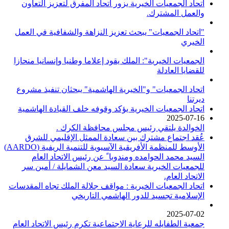
اتحاد الجمعيات الخيرية يزور اتحاد المفرق لتعزيز التعاون
والعمل المشترك.
"اتحاد الجمعيات" يبحث تعزيز النزاهة والشفافية في العمل
الخيري
الجمعيات الخيرية": الملك يقود إعلاما وطنيا وإنسانيا منحازا
للقضايا العادلة
اتحاد الجمعيات" و"الخيرية الهاشمية" يبحثان تنفيذ مشروع
ديرتنا
اتحاد الجمعيات الخيرية يؤكد وقوفه خلف القيادة الهاشمية
2025-07-16
الخوالدة يلتقي رئيس مجلس محافظة الكرك .
عُقد اجتماع مشترك بين سعادة الممثل الإقليمي للشرق
الأوسط للمنظمة الأفريقية الآسيوية للتنمية الريفية (AARDO)
السيد محمد الحوامده ومندوبا ً عن رئيس الاتحاد العام
للجمعيات الخيرية سعادة السيد معن الشمايلة / أمين سر
الاتحاد العام.
اتحاد الجمعيات الخيرية : مواقف جلالة الملك تجاه المقدسات
الإسلامية تجسيد للدور الهاشمي التاريخي
2025-07-02
جمعية الطفايله للرعاية الاجتماعية تكرم رئيس الاتحاد العام