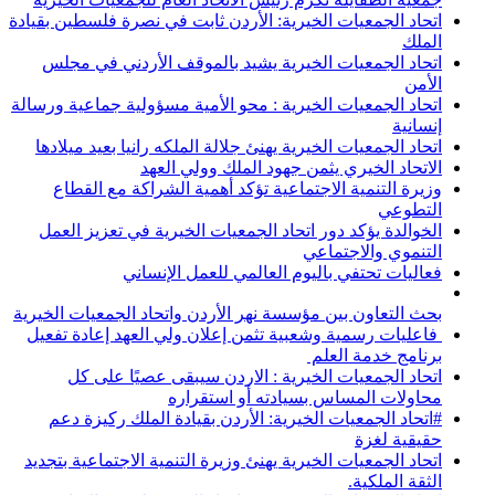
اتحاد الجمعيات الخيرية: الأردن ثابت في نصرة فلسطين بقيادة
الملك
اتحاد الجمعيات الخيرية يشيد بالموقف الأردني في مجلس
الأمن
اتحاد الجمعيات الخيرية : محو الأمية مسؤولية جماعية ورسالة
إنسانية
اتحاد الجمعيات الخيرية يهنئ جلالة الملكه رانيا بعيد ميلادها
الاتحاد الخيري يثمن جهود الملك وولي العهد
وزيرة التنمية الاجتماعية تؤكد أهمية الشراكة مع القطاع
التطوعي
الخوالدة يؤكد دور اتحاد الجمعيات الخيرية في تعزيز العمل
التنموي والاجتماعي
فعاليات تحتفي باليوم العالمي للعمل الإنساني
بحث التعاون بين مؤسسة نهر الأردن واتحاد الجمعيات الخيرية
فاعليات رسمية وشعبية تثمن إعلان ولي العهد إعادة تفعيل
برنامج خدمة العلم
اتحاد الجمعيات الخيرية : الاردن سيبقى عصيًا على كل
محاولات المساس بسيادته أو استقراره
#اتحاد الجمعيات الخيرية: الأردن بقيادة الملك ركيزة دعم
حقيقية لغزة
اتحاد الجمعيات الخيرية يهنئ وزيرة التنمية الاجتماعية بتجديد
الثقة الملكية.