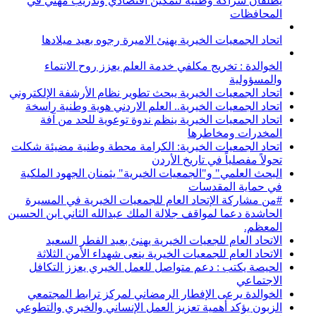
يطلقان شراكة وطنية لتمكين اقتصادي وتدريب مهني في
المحافظات
اتحاد الجمعيات الخيرية يهنئ الاميرة رجوه بعيد ميلادها
الخوالدة : تخريج مكلفي خدمة العلم يعزز روح الانتماء
والمسؤولية
اتحاد الجمعيات الخيرية يبحث تطوير نظام الأرشفة الإلكتروني
اتحاد الجمعيات الخيرية.. العلم الاردني هوية وطنية راسخة
اتحاد الجمعيات الخيرية ينظم ندوة توعوية للحد من آفة
المخدرات ومخاطرها
اتحاد الجمعيات الخيرية: الكرامة محطة وطنية مضيئة شكلت
تحولاً مفصلياً في تاريخ الأردن
البحث العلمي" و"الجمعيات الخيرية" يثمنان الجهود الملكية
في حماية المقدسات
#من مشاركة الإتحاد العام للجمعيات الخيرية في المسيرة
الحاشدة دعما لمواقف جلالة الملك عبدالله الثاني ابن الحسين
المعظم.
الاتحاد العام للجعيات الخيرية يهنئ بعيد الفطر السعيد
الاتحاد العام للجمعيات الخيرية ينعى شهداء الأمن الثلاثة
الحيصة يكتب : دعم متواصل للعمل الخيري يعزز التكافل
الاجتماعي
الخوالدة يرعى الإفطار الرمضاني لمركز ترابط المجتمعي
الزبون يؤكد أهمية تعزيز العمل الإنساني والخيري والتطوعي