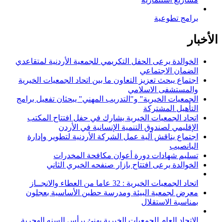
برامج تطوعية
الأخبار
الخوالدة يرعى الحفل التكريمي للجمعية الأردنية لمتقاعدي
الضمان الاجتماعي
اجتماع يبحث تعزيز التعاون ما بين اتحاد الجمعيات الخيرية
والمستشفى الاسلامي
الجمعيات الخيرية" و"التدريب المهني" يبحثان تفعيل برامج
التأهيل المشتركة
اتحاد الجمعيات الخيرية يشارك في حفل افتتاح المكتب
الإقليمي لصندوق التنمية الإنسانية في الأردن
اجتماع يناقش آلية عمل الشركة الأردنية لتطوير وإدارة
اليانصيب
تسليم شهادات دورة أعوان مكافحة المخدرات
الخوالدة يرعى افتتاح بازار صنفحه الخيري الثاني
اتحاد الجمعيات الخيرية : 32 عاما من العطاء والانجــاز
معرض لجمعية البيئة ومدرسة حطين الأساسية بعجلون
بمناسبة الاستقلال
الاتحاد العام للجمعيات الخيرية يهنئ برأس السنه الهجرية