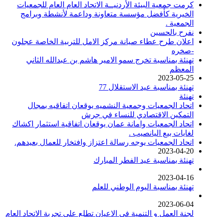
كرمت جمعية البيئة الأردنيــة الاتحاد العام العام للجمعيات
الخيرية كأفضل مؤسسة متعاونة وداعمة لأنشطة وبرامج
الجمعية .
نفرح بالحسين
اعلان طرح عطاء صيانة مركز الامل للتربية الخاصة عجلون
-صخره
تهنئة بمناسبة تخرج سمو الامير هاشم بن عبدالله الثاني
المعظم
2023-05-25
تهنئة بمناسبة عيد الاستقلال 77
تهنئة
اتحاد الجمعيات وجمعية النشميه يوقعان اتفاقيه بمجال
التمكين الاقتصادي للنساء في جرش
اتحاد الجمعيات وامانة عمان يوقعان اتفاقية استثمار اكشاك
لغايات بيع اليانصيب .
اتحاد الجمعيات يوجه رسالة اعتزاز وافتخار للعمال بعيدهم.
2023-04-20
تهنئة بمناسبة عيد الفطر المبارك
2023-04-16
تهنئة بمناسبة اليوم الوطني للعلم
2023-06-04
لجنة العمل و التنمية في الاعيان تطلع على تجربة الاتحاد العام