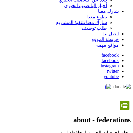
أخبار اليانصيب الخيري
شارك معنا
تطوع معنا
شارك معنا بتنفيذ المشاريع
طلب توظيف
اتصل بنا
خريطة الموقع
مواقع مهمه
facebook
facebook
social
instagram
media
twitter
youtube
PrintFriendly
about - federations
اتحاد الجمعيات الخيرية لمحافظة اربد