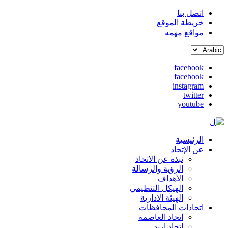
اتصل بنا
خريطة الموقع
القائمة
مواقع مهمه
العلوية
Select
(header
your
top)
facebook
language
facebook
social
instagram
media
twitter
youtube
الرئيسية
Main
عن الإتحاد
نبذه عن الاتحاد
navigation
الرؤية والرسالة
الأهداف
الهيكل التنظيمي
الهيئة الادارية
اتحادات المحافظات
اتحاد العاصمة
اتحاد اربد