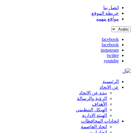
اتصل بنا
خريطة الموقع
القائمة
مواقع مهمه
العلوية
Select
(header
your
top)
facebook
language
facebook
social
instagram
media
twitter
youtube
الرئيسية
Main
عن الإتحاد
نبذه عن الاتحاد
navigation
الرؤية والرسالة
الأهداف
الهيكل التنظيمي
الهيئة الادارية
اتحادات المحافظات
اتحاد العاصمة
اتحاد اربد