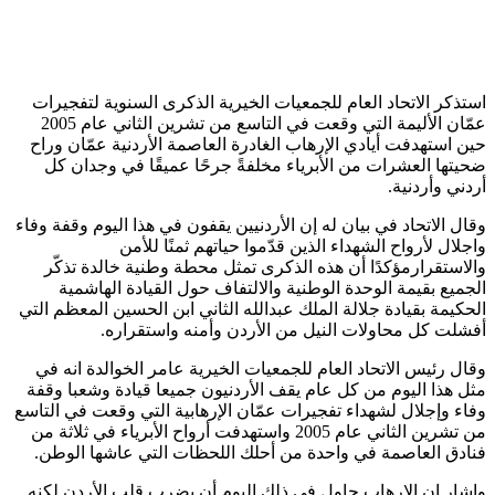
استذكر الاتحاد العام للجمعيات الخيرية الذكرى السنوية لتفجيرات
عمّان الأليمة التي وقعت في التاسع من تشرين الثاني عام 2005
حين استهدفت أيادي الإرهاب الغادرة العاصمة الأردنية عمّان وراح
ضحيتها العشرات من الأبرياء مخلفةً جرحًا عميقًا في وجدان كل
أردني وأردنية.
وقال الاتحاد في بيان له إن الأردنيين يقفون في هذا اليوم وقفة وفاء
واجلال لأرواح الشهداء الذين قدّموا حياتهم ثمنًا للأمن
والاستقرارمؤكدًا أن هذه الذكرى تمثل محطة وطنية خالدة تذكّر
الجميع بقيمة الوحدة الوطنية والالتفاف حول القيادة الهاشمية
الحكيمة بقيادة جلالة الملك عبدالله الثاني ابن الحسين المعظم التي
أفشلت كل محاولات النيل من الأردن وأمنه واستقراره.
وقال رئيس الاتحاد العام للجمعيات الخيرية عامر الخوالدة انه في
مثل هذا اليوم من كل عام يقف الأردنيون جميعا قيادة وشعبا وقفة
وفاء وإجلال لشهداء تفجيرات عمّان الإرهابية التي وقعت في التاسع
من تشرين الثاني عام 2005 واستهدفت أرواح الأبرياء في ثلاثة من
فنادق العاصمة في واحدة من أحلك اللحظات التي عاشها الوطن.
واشار ان الارهاب حاول في ذلك اليوم أن يضرب قلب الأردن لكنه