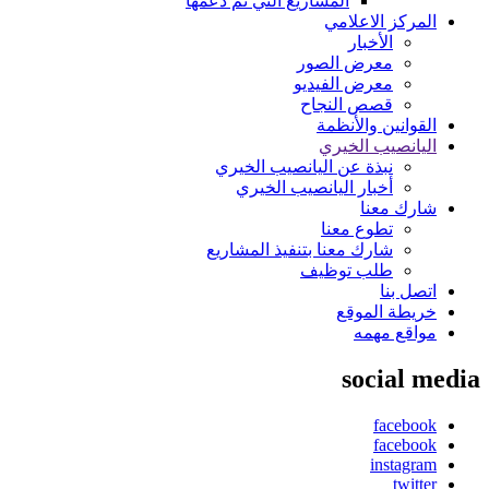
المشاريع التي تم دعمها
المركز الاعلامي
الأخبار
معرض الصور
معرض الفيديو
قصص النجاح
القوانين والأنظمة
اليانصيب الخيري
نبذة عن اليانصيب الخيري
أخبار اليانصيب الخيري
شارك معنا
تطوع معنا
شارك معنا بتنفيذ المشاريع
طلب توظيف
اتصل بنا
خريطة الموقع
مواقع مهمه
social media
facebook
facebook
instagram
twitter