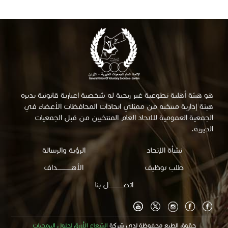
هو هيئة أهلية تطوعية غير ربحية له شخصية اعبارية قانونية يديره
هيئة إدارية منتخبه من ممثلي اتحادات المحافظات الأعضاء في
الجمعية العمومية للاتحاد العام المنتخبين من قبل الجمعيات
الخيرية.
نشأة الإتحاد
الرؤية والرسالة
footermenu
طلب توظيف
الأهــــــــــــــداف
اتصــــــــــــــل بنا
social
حقوق الطبع محفوظة لدى شركة
الشعاع الأزرق لحلول البرمجيات