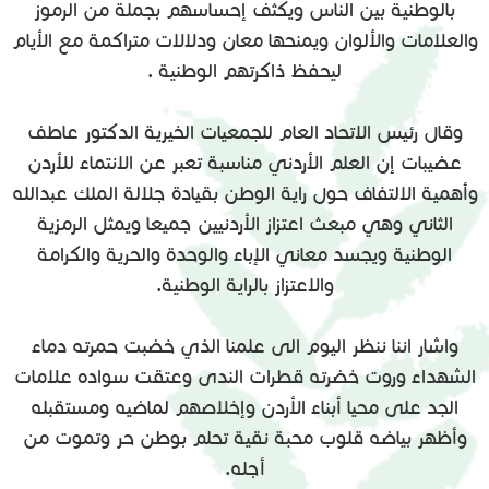
بالوطنية بين الناس ويكثف إحساسهم بجملة من الرموز
والعلامات والألوان ويمنحها معان ودلالات متراكمة مع الأيام
ليحفظ ذاكرتهم الوطنية .
وقال رئيس الاتحاد العام للجمعيات الخيرية الدكتور عاطف
عضيبات إن العلم الأردني مناسبة تعبر عن الانتماء للأردن
وأهمية الالتفاف حول راية الوطن بقيادة جلالة الملك عبدالله
الثاني وهي مبعث اعتزاز الأردنيين جميعا ويمثل الرمزية
الوطنية ويجسد معاني الإباء والوحدة والحرية والكرامة
والاعتزاز بالراية الوطنية.
واشار اننا ننظر اليوم الى علمنا الذي خضبت حمرته دماء
الشهداء وروت خضرته قطرات الندى وعتقت سواده علامات
الجد على محيا أبناء الأردن وإخلاصهم لماضيه ومستقبله
وأظهر بياضه قلوب محبة نقية تحلم بوطن حر وتموت من
أجله.