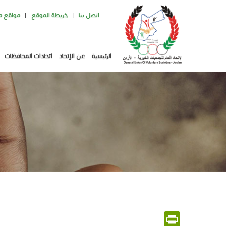
اتصل بنا
خريطة الموقع
مواقع 
القائمة
العلوية
الرئيسية
عن الإتحاد
اتحادات المحافظات
(header
Main
top)
navigation
PrintFriendly