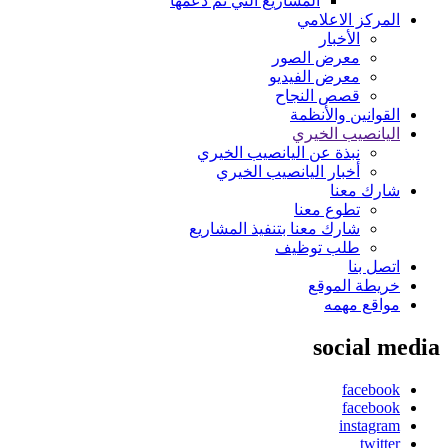
المشاريع التي تم دعمها
المركز الاعلامي
الأخبار
معرض الصور
معرض الفيديو
قصص النجاح
القوانين والأنظمة
اليانصيب الخيري
نبذة عن اليانصيب الخيري
أخبار اليانصيب الخيري
شارك معنا
تطوع معنا
شارك معنا بتنفيذ المشاريع
طلب توظيف
اتصل بنا
خريطة الموقع
مواقع مهمه
social media
facebook
facebook
instagram
twitter