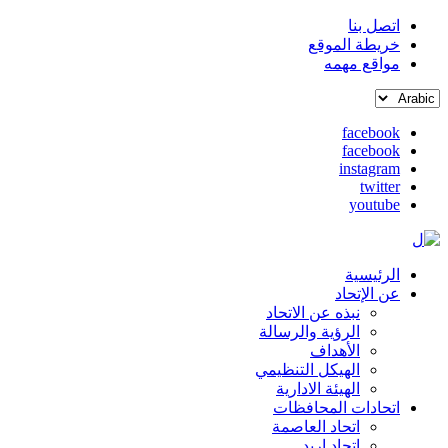
اتصل بنا
خريطة الموقع
القائمة
مواقع مهمه
العلوية
Select
(header
your
top)
facebook
language
facebook
social
instagram
media
twitter
youtube
الرئيسية
Main
عن الإتحاد
نبذه عن الاتحاد
navigation
الرؤية والرسالة
الأهداف
الهيكل التنظيمي
الهيئة الادارية
اتحادات المحافظات
اتحاد العاصمة
اتحاد اربد