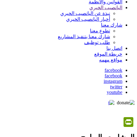
القوانين والأنظمة
اليانصيب الخيري
نبذة عن اليانصيب الخيري
أخبار اليانصيب الخيري
شارك معنا
تطوع معنا
شارك معنا بتنفيذ المشاريع
طلب توظيف
اتصل بنا
خريطة الموقع
مواقع مهمه
facebook
facebook
social
instagram
media
twitter
youtube
PrintFriendly