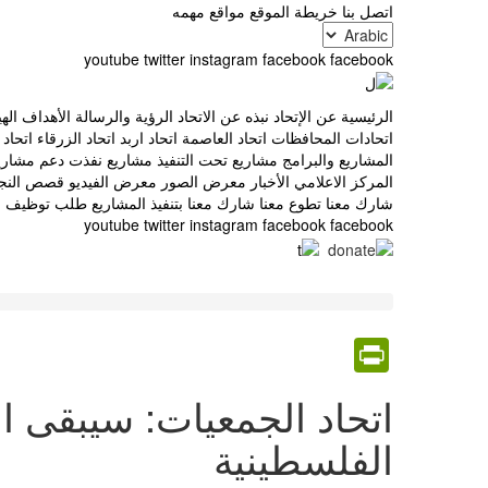
اتصل بنا
خريطة الموقع
مواقع مهمه
القائمة
Select
your
youtube
twitter
instagram
facebook
facebook
العلوية
social
language
(header
media
الرئيسية
عن الإتحاد
نبذه عن الاتحاد
الرؤية والرسالة
الأهداف
اله
Main
top)
اتحادات المحافظات
اتحاد العاصمة
اتحاد اربد
اتحاد الزرقاء
اتحاد
المشاريع والبرامج
مشاريع تحت التنفيذ
مشاريع نفذت
دعم مشاريع
navigation
المركز الاعلامي
الأخبار
معرض الصور
معرض الفيديو
قصص النج
شارك معنا
تطوع معنا
شارك معنا بتنفيذ المشاريع
طلب توظيف
ا
youtube
twitter
instagram
facebook
facebook
social
media
PrintFriendly
اتحاد الجمعيات: سيبقى الأ
الفلسطينية