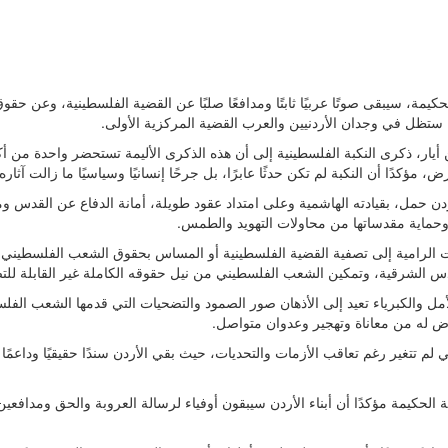
 الحكيمة، سيبقى صوتًا عربيًا ثابتًا ومدافعًا صلبًا عن القضية الفلسطينية، وع
 ستظل في وجدان الأردنيين والعرب القضية المركزية الأولى.
يار، ذكرى النكبة الفلسطينية إلى أن هذه الذكرى الأليمة تستحضر واحدة من أكث
كدًا أن النكبة لم تكن حدثًا عابرًا، بل جرحًا إنسانيًا وسياسيًا ما زالت آثار
ردن حمل، بقيادته الهاشمية وعلى امتداد عقود طويلة، أمانة الدفاع عن القدس ومق
 وحماية مقدساتها من محاولات التهويد والطمس.
رامية إلى تصفية القضية الفلسطينية أو المساس بحقوق الشعب الفلسطيني مؤمنً
القدس الشرقية، وتمكين الشعب الفلسطيني من نيل حقوقه الكاملة غير القابلة لل
لأمل والكبرياء تعيد إلى الأذهان صور الصمود والتضحيات التي قدمها الشعب الف
عرض له من معاناة وتهجير وعدوان متواصل.
تي لم تتغير رغم تعاقب الأزمات والتحديات، حيث بقي الأردن سندًا حقيقيًا وداع
شمية الحكيمة مؤكدًا أن أبناء الأردن سيبقون أوفياء لرسالة العروبة والحق ومدا