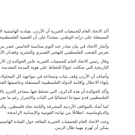
أكد الاتحاد العام للجمعيات الخيرية أن الأردن، بقيادته الهاشمية
المستقلة على ترابه الوطني، مشددًا على أن القضية الفلسطينية
وأشار الاتحاد في بيان صادر عنه اليوم بمناسبة الخامس عشر من أ
تعرض الشعب الفلسطيني للتهجير القسري والتشريد وفقدان الأرض، مؤ
وقال رئيس الاتحاد العام للجمعيات الخيرية عامر الخوالدة إن الأ
التاريخية التي شكلت عنوانًا للحفاظ على هوية المدينة المقدسة
وأضاف أن الأردن وقف بثبات وشجاعة في مواجهة كل المحاولات ال
بإنهاء الاحتلال وإقامة الدولة الفلسطينية المستقلة وعاصمتها 
وأكد الخوالدة أن هذه الذكرى، التي تختلط فيها مشاعر الحزن با
الفلسطيني قدم نموذجا استثنائيًا في الثبات والإصرار رغم ما ت
كما أشاد بالمواقف الأردنية المشرفة والثابتة تجاه فلسطين، وال
والدبلوماسية، انطلاقًا من ثوابته القومية والإنسانية الراسخة.
وجدد الاتحاد العام للجمعيات الخيرية التفافه حول القيادة الها
يمكن أن تُهزم مهما طال الزمن.