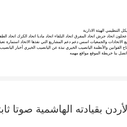
يكل التنظيمي
الهيئة الادارية
 عجلون
اتحاد جرش
اتحاد المفرق
اتحاد البلقاء
اتحاد مادبا
اتحاد الكرك
اتحاد الطف
 الاتحادات والجمعيات
اسس دعم
دعم المشاريع التي نفذها الاتحاد
استمارة تعب
اح
القوانين والأنظمة
اليانصيب الخيري
نبذة عن اليانصيب الخيري
أخبار اليانصيب
تصل بنا
خريطة الموقع
مواقع مهمه
ردن بقيادته الهاشمية صوتا ثاب