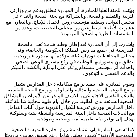
وبيّنت اللجنة العليا للمبادرة، أن المبادرة تنطلق بدعم من وزارتي
التربية والتعليم والصحة، وبالشراكة مع لجنة الصحة والغذاء في
مجلس النواب، وتنظيم مؤسسة رونق الجمال للإنتاج، وبالتعاون مع
عشرات الأطباء المتطوعين من مختلف التخصصات، وعدد من
المؤسسات الطبية والصحية المرموقة.
وأشارت إلى أن المبادرة تُعد إطارا وطنيا شاملا يُعنى بالصحة
المدرسية في جميع مدارس المملكة الحكومية والخاصة، وفي
مختلف المحافظات دون استثناء، مؤكدة أنها مبادرة غير ربحية،
تنطلق من مسؤوليتها الوطنية في رفع مستوى الوعي الصحي،
وإحداث أثر مجتمعي مستدام يرتكز على الوقاية والكشف المبكر
والدعم النفسي والتوعوي.
وتقوم المبادرة على تنفيذ برامج متكاملة داخل المدارس تشمل
برامج التوعية الصحية والغذائية والسلوكية وبرامج الصحة النفسية
والدعم النفسي الاجتماعي والكشف المبكر عن الأمراض والمشاكل
الصحية الشائعة لدى الطلبة، من خلال أيام طبية مجانية شاملة تُنفّذ
داخل المدارس وورش تدريبية للكوادر التربوية حول آليات التعامل
مع الحالات الصحية داخل البيئة المدرسية وأنشطة بيئية وسلوكية
تهدف إلى توفير بيئة تعليمية آمنة وصحية ونموذجية.
كما تسعى المبادرة إلى اعتماد مشروع "جائزة المدرسة الصحية
النموذجية الأردنية" كمعيار وطني شامل، يتم تطبيق معاييره تدريجيًا