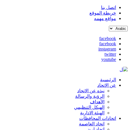
اتصل بنا
خريطة الموقع
القائمة
مواقع مهمه
العلوية
Select
(header
your
top)
facebook
language
facebook
social
instagram
media
twitter
youtube
الرئيسية
Main
عن الإتحاد
نبذه عن الاتحاد
navigation
الرؤية والرسالة
الأهداف
الهيكل التنظيمي
الهيئة الادارية
اتحادات المحافظات
اتحاد العاصمة
اتحاد اربد