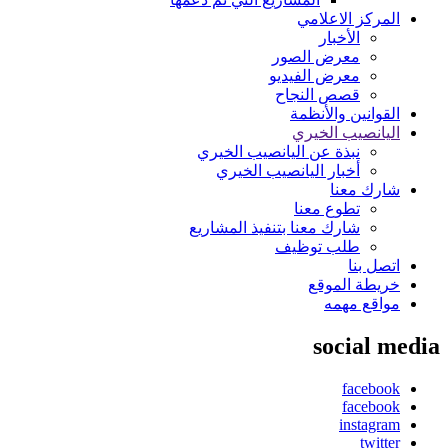
المركز الاعلامي
الأخبار
معرض الصور
معرض الفيديو
قصص النجاح
القوانين والأنظمة
اليانصيب الخيري
نبذة عن اليانصيب الخيري
أخبار اليانصيب الخيري
شارك معنا
تطوع معنا
شارك معنا بتنفيذ المشاريع
طلب توظيف
اتصل بنا
خريطة الموقع
مواقع مهمه
social media
facebook
facebook
instagram
twitter