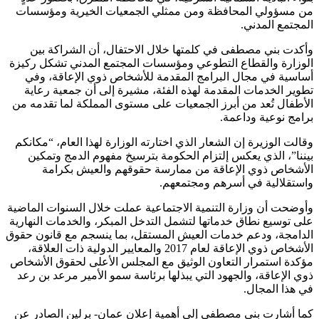
من مسؤولي المحافظة ومن ممثلي الجمعيات الخيرية ومؤسسات
المجتمع المدني.
وأكدت بني مصطفى في كلمتها خلال الاحتفال، أن الشراكة بين
الوزارة والقطاع التطوعي ومؤسسات المجتمع المدني تشكل ركيزة
أساسية في مجال البرامج المقدمة للأشخاص ذوي الإعاقة، وفي
تطوير الخدمات المقدمة لهذه الفئة، مشيرة إلى أن جمعية رعاية
الأطفال تُعد من أبرز الجمعيات على مستوى المملكة لما تقدمه من
برامج نوعية وداعمة.
وقالت الوزيرة إن الشعار الذي اختارته الوزارة لهذا العام، “مكانكم
بيننا”، الذي يعكس إلتزام الحكومة بترسيخ مفهوم الدمج وتمكين
الأشخاص ذوي الإعاقة من ممارسة حقوقهم والعيش بكرامة
واستقلالية في أسرهم ومجتمعهم.
وأوضحت أن وزارة التنمية الاجتماعية عملت خلال السنوات الماضية
على توسيع نطاق خدماتها لتشمل التدخل المبكر، والخدمات النهارية
الدامجة، ودعم خدمات العيش المستقل، بما ينسجم مع قانون حقوق
الأشخاص ذوي الإعاقة لعام 2017 والمعايير الدولية ذات العلاقة،
مؤكدة استمرار التعاون الوثيق مع المجلس الأعلى لحقوق الأشخاص
ذوي الإعاقة، والجهود التي يبذلها برئاسة سمو الأمير مرعد بن رعد
في هذا المجال.
كما أشارت بني مصطفى إلى أهمية إعلان عمان- برلين الصادر عن