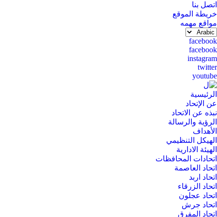
اتصل بنا
القائمة
خريطة الموقع
العلوية
مواقع مهمه
(header
Select
your
social
facebook
top)
language
facebook
media
instagram
twitter
youtube
Main
الرئيسية
عن الإتحاد
navigation
نبذه عن الاتحاد
الرؤية والرسالة
الأهداف
الهيكل التنظيمي
الهيئة الادارية
اتحادات المحافظات
اتحاد العاصمة
اتحاد اربد
اتحاد الزرقاء
اتحاد عجلون
اتحاد جرش
اتحاد المفرق