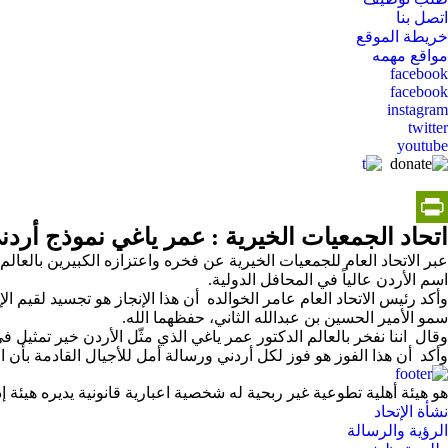
اتصل بنا
خريطة الموقع
مواقع مهمه
social
facebook
facebook
media
instagram
twitter
youtube
اتحاد الجمعيات الخيرية : عمر ياغي نموذج أرد
PrintFriendly
اسم الأردن عالياً في المحافل الدولية.
وأكد رئيس الاتحاد العام عامر الخوالده أن هذا الإنجاز هو تجسيد لقيم الإ
سمو الأمير الحسين بن عبدالله الثاني، حفظهما الله.
وقال اننا نفخر بالعالم الدكتور عمر ياغي الذي مثّل الأردن خير تمثيل 
وأكد أن هذا الفوز هو فوز لكل أردني ورسالة أمل للأجيال القادمة بأن ا
هو هيئة أهلية تطوعية غير ربحية له شخصية اعبارية قانونية يديره هيئة 
footermenu
نشأة الإتحاد
الرؤية والرسالة