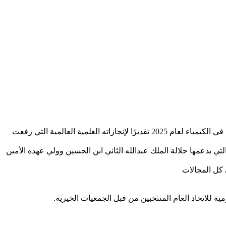
عبر الاتحاد العام للجمعيات الخيرية عن فخره واعتزازه الكبيرين بالعالم الأردني الدكتور عمر مؤنس ياغي بمناسبة فوزه المستحق بـ جائزة نوبل في الكيمياء لعام 2025 تقديرًا لإنجازاته العلمية العالمية التي رفعت
 التي يدعمها جلالة الملك عبدالله الثاني ابن الحسين وولي عهده الأمين
ي كل المجالات
ة للاتحاد العام المنتخبين من قبل الجمعيات الخيرية.