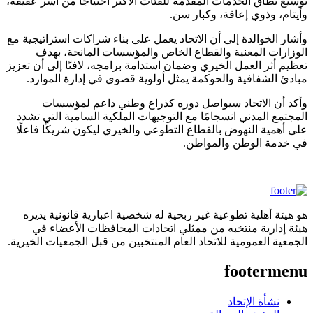
توسيع نطاق الخدمات المقدمة للفئات الأكثر احتياجًا من أسر عفيفة،
وأيتام، وذوي إعاقة، وكبار سن.
وأشار الخوالدة إلى أن الاتحاد يعمل على بناء شراكات استراتيجية مع
الوزارات المعنية والقطاع الخاص والمؤسسات المانحة، بهدف
تعظيم أثر العمل الخيري وضمان استدامة برامجه، لافتًا إلى أن تعزيز
مبادئ الشفافية والحوكمة يمثل أولوية قصوى في إدارة الموارد.
وأكد أن الاتحاد سيواصل دوره كذراع وطني داعم لمؤسسات
المجتمع المدني انسجامًا مع التوجيهات الملكية السامية التي تشدد
على أهمية النهوض بالقطاع التطوعي والخيري ليكون شريكًا فاعلًا
في خدمة الوطن والمواطن.
هو هيئة أهلية تطوعية غير ربحية له شخصية اعبارية قانونية يديره
هيئة إدارية منتخبه من ممثلي اتحادات المحافظات الأعضاء في
الجمعية العمومية للاتحاد العام المنتخبين من قبل الجمعيات الخيرية.
footermenu
نشأة الإتحاد