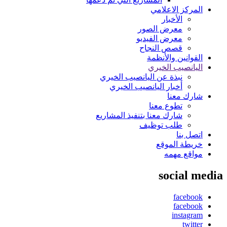
المركز الاعلامي
الأخبار
معرض الصور
معرض الفيديو
قصص النجاح
القوانين والأنظمة
اليانصيب الخيري
نبذة عن اليانصيب الخيري
أخبار اليانصيب الخيري
شارك معنا
تطوع معنا
شارك معنا بتنفيذ المشاريع
طلب توظيف
اتصل بنا
خريطة الموقع
مواقع مهمه
social media
facebook
facebook
instagram
twitter