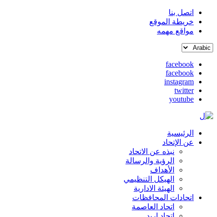
اتصل بنا
خريطة الموقع
القائمة
مواقع مهمه
العلوية
Select
(header
your
top)
facebook
language
facebook
social
instagram
media
twitter
youtube
الرئيسية
Main
عن الإتحاد
نبذه عن الاتحاد
navigation
الرؤية والرسالة
الأهداف
الهيكل التنظيمي
الهيئة الادارية
اتحادات المحافظات
اتحاد العاصمة
اتحاد اربد