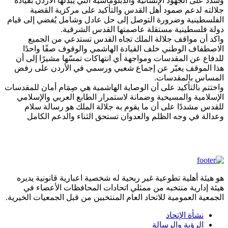
وشدد على الجهود الإنسانية والدبلوماسية التي يبذلها الأردن بقيادة
جلالته لدعم صمود أهل القدس والتأكيد على مركزية القضية
الفلسطينية وضرورة التوصل إلى حل عادل وشامل يُفضي إلى قيام
دولة فلسطينية مستقلة عاصمتها القدس الشرقية.
واكد أن مواقف جلالة الملك تجاه القدس تستدعي من الجميع
الاصطفاف الوطني خلف القيادة الهاشمي والوقوف صفًا واحدًا
للدفاع عن المقدسات ومواجهة أي انتهاكات تمسّها مشيرًا إلى أن
هذا الموقف يعبّر عن إجماع شعبي ورسمي في الأردن على رفض
المساس بالمقدسات.
واختتم بالتأكيد على أن الوصاية الهاشمية هي صِمَام أمان للمقدسات
الإسلامية والمسيحية وضمانة لاستمرار الطابع العربي والإسلامي
للقدس مشددًا على أن ما يقوم به جلالة الملك هو رسالة سلام
وعدالة في وجه الظلم والعدوان تستحق الثناء والدعم الكامل
هو هيئة أهلية تطوعية غير ربحية له شخصية اعبارية قانونية يديره
هيئة إدارية منتخبه من ممثلي اتحادات المحافظات الأعضاء في
الجمعية العمومية للاتحاد العام المنتخبين من قبل الجمعيات الخيرية.
نشأة الإتحاد
footermenu
الرؤية والرسالة