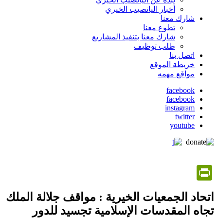
أخبار اليانصيب الخيري
شارك معنا
تطوع معنا
شارك معنا بتنفيذ المشاريع
طلب توظيف
اتصل بنا
خريطة الموقع
مواقع مهمه
facebook
facebook
social
instagram
media
twitter
youtube
PrintFriendly
اتحاد الجمعيات الخيرية : مواقف جلالة الملك
تجاه المقدسات الإسلامية تجسيد للدور