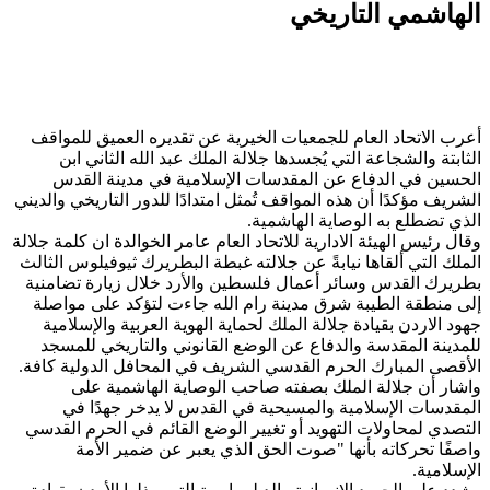
الهاشمي التاريخي
أعرب الاتحاد العام للجمعيات الخيرية عن تقديره العميق للمواقف
الثابتة والشجاعة التي يُجسدها جلالة الملك عبد الله الثاني ابن
الحسين في الدفاع عن المقدسات الإسلامية في مدينة القدس
الشريف مؤكدًا أن هذه المواقف تُمثل امتدادًا للدور التاريخي والديني
الذي تضطلع به الوصاية الهاشمية.
وقال رئيس الهيئة الادارية للاتحاد العام عامر الخوالدة ان كلمة جلالة
الملك التي ألقاها نيابةً عن جلالته غبطة البطريرك ثيوفيلوس الثالث
بطريرك القدس وسائر أعمال فلسطين والأرد خلال زيارة تضامنية
إلى منطقة الطيبة شرق مدينة رام الله جاءت لتؤكد على مواصلة
جهود الاردن بقيادة جلالة الملك لحماية الهوية العربية والإسلامية
للمدينة المقدسة والدفاع عن الوضع القانوني والتاريخي للمسجد
الأقصى المبارك الحرم القدسي الشريف في المحافل الدولية كافة.
واشار أن جلالة الملك بصفته صاحب الوصاية الهاشمية على
المقدسات الإسلامية والمسيحية في القدس لا يدخر جهدًا في
التصدي لمحاولات التهويد أو تغيير الوضع القائم في الحرم القدسي
واصفًا تحركاته بأنها "صوت الحق الذي يعبر عن ضمير الأمة
الإسلامية.