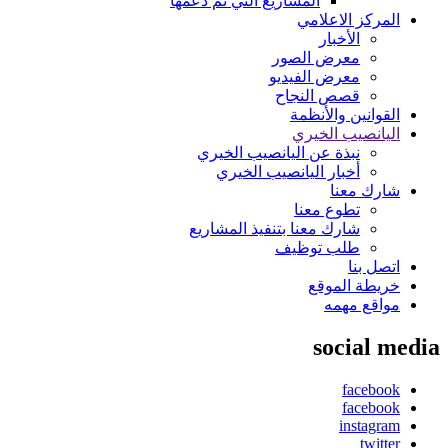
المشاريع التي تم دعمها
المركز الاعلامي
الأخبار
معرض الصور
معرض الفيديو
قصص النجاح
القوانين والأنظمة
اليانصيب الخيري
نبذة عن اليانصيب الخيري
أخبار اليانصيب الخيري
شارك معنا
تطوع معنا
شارك معنا بتنفيذ المشاريع
طلب توظيف
اتصل بنا
خريطة الموقع
مواقع مهمه
social media
facebook
facebook
instagram
twitter