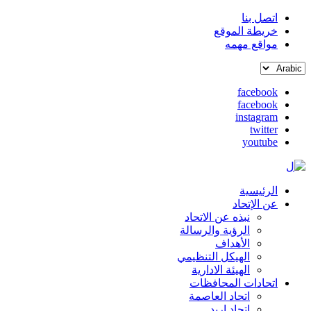
اتصل بنا
خريطة الموقع
القائمة
مواقع مهمه
العلوية
Select
(header
your
top)
facebook
language
facebook
social
instagram
media
twitter
youtube
الرئيسية
Main
عن الإتحاد
نبذه عن الاتحاد
navigation
الرؤية والرسالة
الأهداف
الهيكل التنظيمي
الهيئة الادارية
اتحادات المحافظات
اتحاد العاصمة
اتحاد اربد