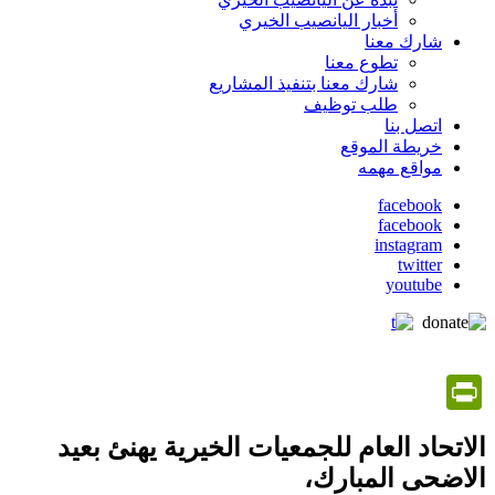
أخبار اليانصيب الخيري
شارك معنا
تطوع معنا
شارك معنا بتنفيذ المشاريع
طلب توظيف
اتصل بنا
خريطة الموقع
مواقع مهمه
facebook
facebook
social
instagram
media
twitter
youtube
PrintFriendly
الاتحاد العام للجمعيات الخيرية يهنئ بعيد
الاضحى المبارك،