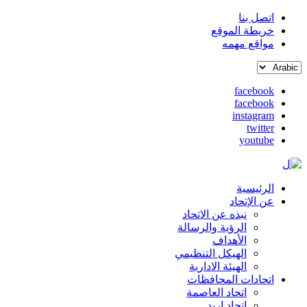
اتصل بنا
خريطة الموقع
القائمة
مواقع مهمه
العلوية
Select
(header
your
top)
facebook
language
facebook
social
instagram
media
twitter
youtube
الرئيسية
Main
عن الإتحاد
نبذه عن الاتحاد
navigation
الرؤية والرسالة
الأهداف
الهيكل التنظيمي
الهيئة الادارية
اتحادات المحافظات
اتحاد العاصمة
اتحاد اربد