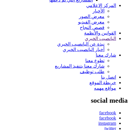
المركز الاعلامي
الأخبار
معرض الصور
معرض الفيديو
قصص النجاح
القوانين والأنظمة
اليانصيب الخيري
نبذة عن اليانصيب الخيري
أخبار اليانصيب الخيري
شارك معنا
تطوع معنا
شارك معنا بتنفيذ المشاريع
طلب توظيف
اتصل بنا
خريطة الموقع
مواقع مهمه
social media
facebook
facebook
instagram
twitter