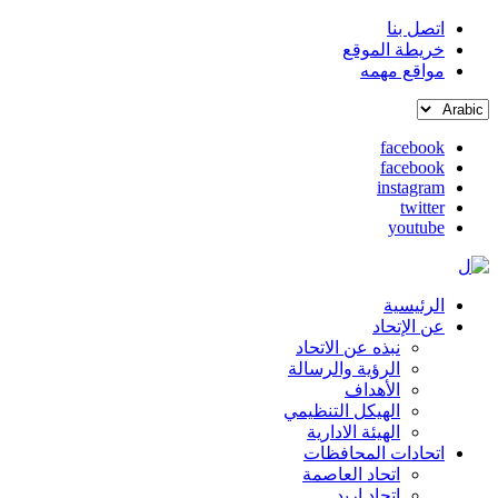
اتصل بنا
خريطة الموقع
القائمة
مواقع مهمه
العلوية
Select
(header
your
top)
facebook
language
facebook
social
instagram
media
twitter
youtube
الرئيسية
Main
عن الإتحاد
نبذه عن الاتحاد
navigation
الرؤية والرسالة
الأهداف
الهيكل التنظيمي
الهيئة الادارية
اتحادات المحافظات
اتحاد العاصمة
اتحاد اربد