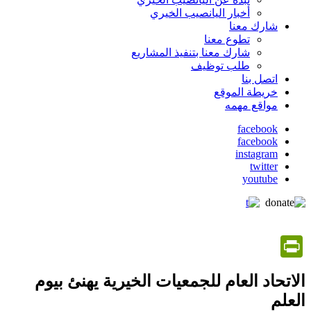
أخبار اليانصيب الخيري
شارك معنا
تطوع معنا
شارك معنا بتنفيذ المشاريع
طلب توظيف
اتصل بنا
خريطة الموقع
مواقع مهمه
facebook
facebook
social
instagram
media
twitter
youtube
PrintFriendly
الاتحاد العام للجمعيات الخيرية يهنئ بيوم
العلم