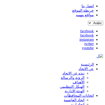
اتصل بنا
خريطة الموقع
القائمة
مواقع مهمه
العلوية
Select
(header
your
top)
facebook
language
facebook
social
instagram
media
twitter
youtube
الرئيسية
Main
عن الإتحاد
نبذه عن الاتحاد
navigation
الرؤية والرسالة
الأهداف
الهيكل التنظيمي
الهيئة الادارية
اتحادات المحافظات
اتحاد العاصمة
اتحاد اربد