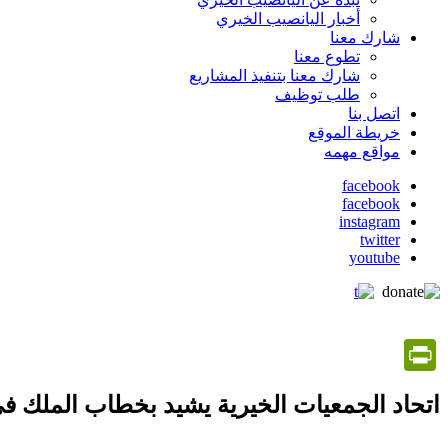
أخبار اليانصيب الخيري
شارك معنا
تطوع معنا
شارك معنا بتنفيذ المشاريع
طلب توظيف
اتصل بنا
خريطة الموقع
مواقع مهمه
facebook
facebook
social
instagram
media
twitter
youtube
PrintFriendly
اتحاد الجمعيات الخيرية يشيد بخطاب الملك في ال