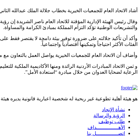
أشاد الاتحاد العام للجمعيات الخيرية بخطاب جلالة الملك عبدالله الثاني خلال القمة العالمية الثالثة للإعاقة (GDS 2025) التي استضافت
وقال رئيس الهيئة الإدارية المؤقتة للاتحاد العام ناصر الشريدة إن رؤ
والتشريعات الوطنية تؤكد التزام المملكة بمبادئ الكرامة والمساواة.
وأكد أن تأكيد جلالته على ضرورة توفير بيئة دامجة لا يقتصر فقط على 
الفئات الأكثر احتياجاً وتمكينها اقتصادياً واجتماعياً.
وأضاف أن الاتحاد العام للجمعيات الخيرية يواصل العمل بالتعاون مع م
و ثمن الاتحاد المبادرات الأردنية الرائدة ومنها الأكاديمية الملكية لل
الرعاية لضحايا العدوان من خلال مبادرة “استعادة الأمل”.
هو هيئة أهلية تطوعية غير ربحية له شخصية اعبارية قانونية يديره هيئة
نشأة الإتحاد
footermenu
الرؤية والرسالة
طلب توظيف
الأهــــــــــــــداف
اتصــــــــــــــل بنا