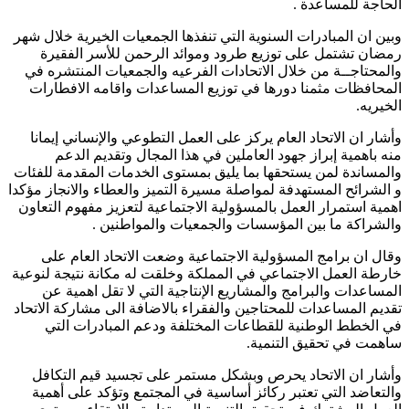
الحاجة للمساعدة .
وبين ان المبادرات السنوية التي تنفذها الجمعيات الخيرية خلال شهر
رمضان تشتمل على توزيع طرود وموائد الرحمن للأسر الفقيرة
والمحتاجــة من خلال الاتحادات الفرعيه والجمعيات المنتشره في
المحافظات مثمنا دورها في توزيع المساعدات واقامه الافطارات
الخيريه.
وأشار ان الاتحاد العام يركز على العمل التطوعي والإنساني إيمانا
منه باهمية إبراز جهود العاملين في هذا المجال وتقديم الدعم
والمساندة لمن يستحقها بما يليق بمستوى الخدمات المقدمة للفئات
و الشرائح المستهدفة لمواصلة مسيرة التميز والعطاء والانجاز مؤكدا
اهمية استمرار العمل بالمسؤولية الاجتماعية لتعزيز مفهوم التعاون
والشراكة ما بين المؤسسات والجمعيات والمواطنين .
وقال ان برامج المسؤولية الاجتماعية وضعت الاتحاد العام على
خارطة العمل الاجتماعي في المملكة وخلقت له مكانة نتيجة لنوعية
المساعدات والبرامج والمشاريع الإنتاجية التي لا تقل اهمية عن
تقديم المساعدات للمحتاجين والفقراء بالاضافة الى مشاركة الاتحاد
في الخطط الوطنية للقطاعات المختلفة ودعم المبادرات التي
ساهمت في تحقيق التنمية.
وأشار ان الاتحاد يحرص وبشكل مستمر على تجسيد قيم التكافل
والتعاضد التي تعتبر ركائز أساسية في المجتمع وتؤكد على أهمية