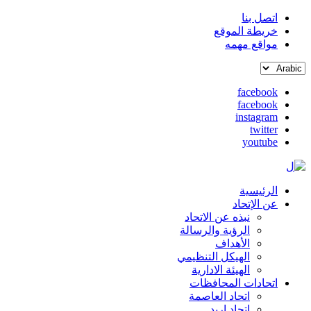
اتصل بنا
خريطة الموقع
القائمة
مواقع مهمه
العلوية
Select
(header
your
top)
facebook
language
facebook
social
instagram
media
twitter
youtube
الرئيسية
Main
عن الإتحاد
نبذه عن الاتحاد
navigation
الرؤية والرسالة
الأهداف
الهيكل التنظيمي
الهيئة الادارية
اتحادات المحافظات
اتحاد العاصمة
اتحاد اربد