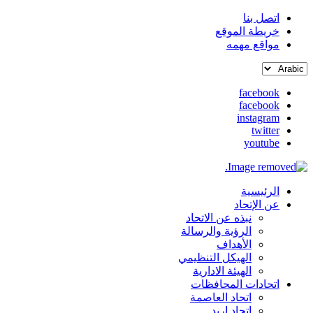
اتصل بنا
خريطة الموقع
القائمة
مواقع مهمه
العلوية
Select
(header
your
top)
facebook
language
facebook
social
instagram
media
twitter
youtube
الرئيسية
Main
عن الإتحاد
نبذه عن الاتحاد
navigation
الرؤية والرسالة
الأهداف
الهيكل التنظيمي
الهيئة الادارية
اتحادات المحافظات
اتحاد العاصمة
اتحاد اربد