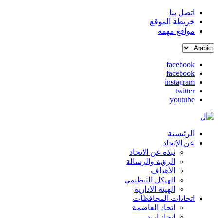
اتصل بنا
خريطة الموقع
القائمة
مواقع مهمه
العلوية
Select
(header
your
top)
facebook
language
facebook
social
instagram
media
twitter
youtube
الرئيسية
Main
عن الإتحاد
نبذه عن الاتحاد
navigation
الرؤية والرسالة
الأهداف
الهيكل التنظيمي
الهيئة الادارية
اتحادات المحافظات
اتحاد العاصمة
اتحاد اربد