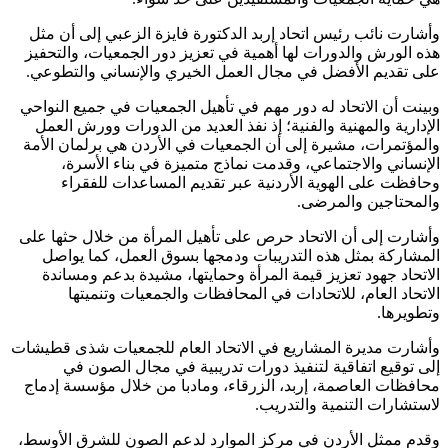
وأشارت نائب رئيس اتحاد إربد الدكتورة فايزة الزعبي إلى أن مثل
هذه الورش والدورات لها أهمية في تعزيز دور الجمعيات، والتحفيز
على تقديم الأفضل في مجال العمل الخيري والإنساني والتطوعي.
وبينت أن الاتحاد له دور مهم في تأهيل الجمعيات في جميع النواحي
الإدارية والمهنية والفنية؛ إذ نفذ العديد من الدورات وورش العمل
والمؤتمرات، مشيرة إلى أن الجمعيات في الأردن هي برلمان الأمة
الإنساني والاجتماعي، وقدمت نماذج متميزة في بناء الأسرة،
وحافظت على الهوية الأردنية عبر تقديم المساعدات للفقراء
والمحتاجين والمرضى.
وأشارت إلى أن الاتحاد حرص على تأهيل المرأة من خلال حثها على
المشاركة بمثل هذه التدريبات ودمجها بسوق العمل، كما يواصل
الاتحاد جهود تعزيز قيمة المرأة وحمايتها، مشيدة بدعم ومساندة
الاتحاد العام، للاتحادات في المحافظات والجمعيات وتنميتها
وتطويرها.
وأشارت مديرة المشاريع في الاتحاد العام للجمعيات شذى قطيشات
إلى توقيع اتفاقية لتنفيذ دورات تدريبية في مجال الصون في
محافظات العاصمة، إربد، الزرقاء، ومادبا من خلال مؤسسة إدماج
لاستشارات التنمية والتدريب.
وقدم ممثل الأردن في مركز الموارد لدعم الصون للشرق الأوسط،