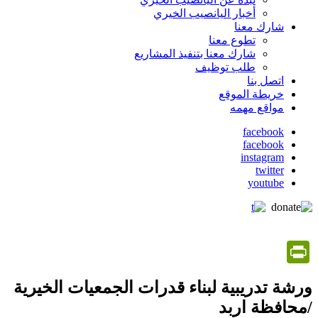
أخبار اليانصيب الخيري
شارك معنا
تطوع معنا
شارك معنا بتنفيذ المشاريع
طلب توظيف
اتصل بنا
خريطة الموقع
مواقع مهمه
facebook
facebook
social
instagram
media
twitter
youtube
PrintFriendly
ورشة تدريبية لبناء قدرات الجمعيات الخيرية
/محافظة اربد