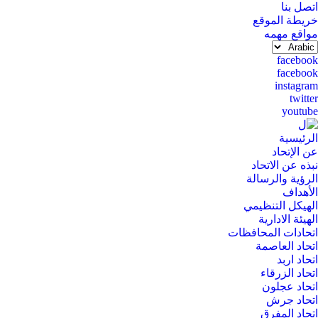
اتصل بنا
القائمة
خريطة الموقع
العلوية
مواقع مهمه
(header
Select
your
social
facebook
top)
language
facebook
media
instagram
twitter
youtube
Main
الرئيسية
عن الإتحاد
navigation
نبذه عن الاتحاد
الرؤية والرسالة
الأهداف
الهيكل التنظيمي
الهيئة الادارية
اتحادات المحافظات
اتحاد العاصمة
اتحاد اربد
اتحاد الزرقاء
اتحاد عجلون
اتحاد جرش
اتحاد المفرق