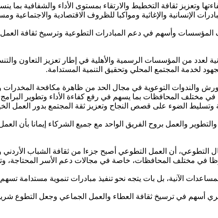
اءتها وتعزيز ثقافة التخطيط والارتقاء بمستوى الأداء والشفافية بما ي
رات الإنسانية والإغاثية ومواكبا للظروف الاقتصادية والاجتماعية ومس
لف المؤسسات وأسهم في دعم المبادرات التطوعية وترسيخ ثقافة العمل
انية لعدد من المؤسسات الرسمية والأهلية في إطار تعزيز التعاون والت
جهود لخدمة المجتمع المحلي وتحقيق التنمية المستدامة.
و الورش والندوات التوعوية في مجال الحد من ظاهرة مكافحة المخدرات
في مختلف المحافظات بما يسهم في رفع كفاءة الأداء وتطوير البرامج وال
وتسليط الضوء على قصص النجاح وتعزيز ثقة المجتمع بدور العمل الخيري 
 والتطوير والعمل بروح الفريق الواحد مع جميع الشركاء إيمانا بأن ال
التطوعي، أن العمل التطوعي أصبح جزءا من ثقافة الشباب الأردني وم
 في مختلف المحافظات، خاصة في مجالات دعم الأسر المحتاجة، وتنفيذ ا
مساعدات الآنية، بل بات يتجه نحو تنفيذ مبادرات تنموية مستدامة تسهم
يري أسهم في ترسيخ ثقافة العطاء والعمل الجماعي وجعل التطوع شريكا ف