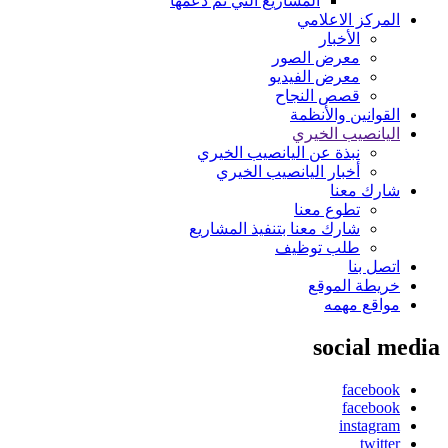
المشاريع التي تم دعمها
المركز الاعلامي
الأخبار
معرض الصور
معرض الفيديو
قصص النجاح
القوانين والأنظمة
اليانصيب الخيري
نبذة عن اليانصيب الخيري
أخبار اليانصيب الخيري
شارك معنا
تطوع معنا
شارك معنا بتنفيذ المشاريع
طلب توظيف
اتصل بنا
خريطة الموقع
مواقع مهمه
social media
facebook
facebook
instagram
twitter